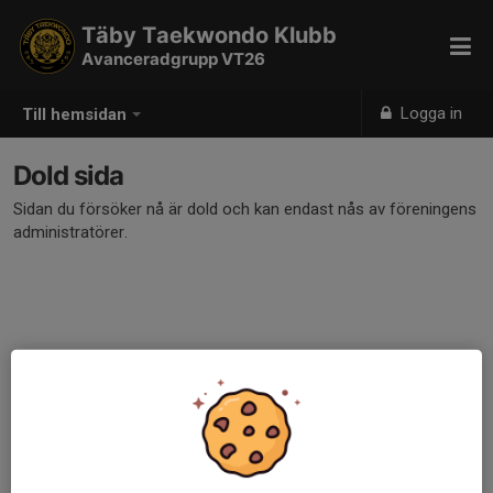
Täby Taekwondo Klubb
Avanceradgrupp VT26
Logga in
Till hemsidan
Dold sida
Sidan du försöker nå är dold och kan endast nås av föreningens
administratörer.