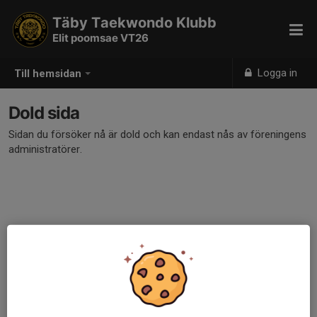
Täby Taekwondo Klubb
Elit poomsae VT26
Logga in
Till hemsidan
Dold sida
Sidan du försöker nå är dold och kan endast nås av föreningens
administratörer.