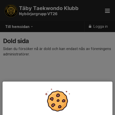
Täby Taekwondo Klubb
Nybörjargrupp VT26
Logga in
Till hemsidan
Dold sida
Sidan du försöker nå är dold och kan endast nås av föreningens
administratörer.