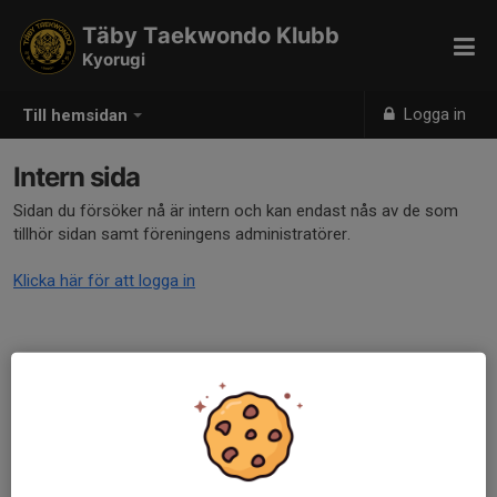
Täby Taekwondo Klubb
Kyorugi
Logga in
Till hemsidan
Intern sida
Sidan du försöker nå är intern och kan endast nås av de som
tillhör sidan samt föreningens administratörer.
Klicka här för att logga in