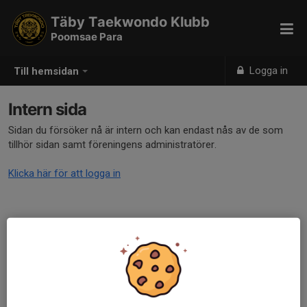
Täby Taekwondo Klubb
Poomsae Para
Logga in
Till hemsidan
Intern sida
Sidan du försöker nå är intern och kan endast nås av de som
tillhör sidan samt föreningens administratörer.
Klicka här för att logga in