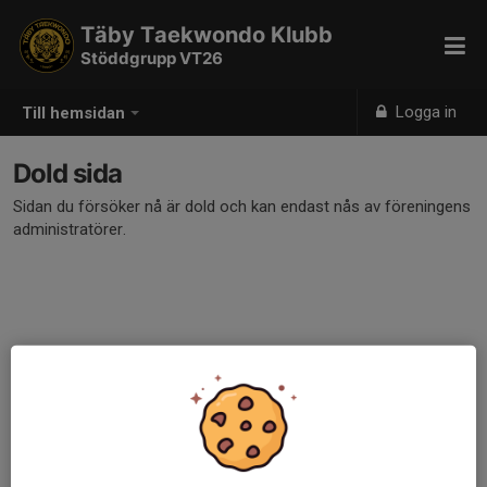
Täby Taekwondo Klubb
Stöddgrupp VT26
Logga in
Till hemsidan
Dold sida
Sidan du försöker nå är dold och kan endast nås av föreningens
administratörer.