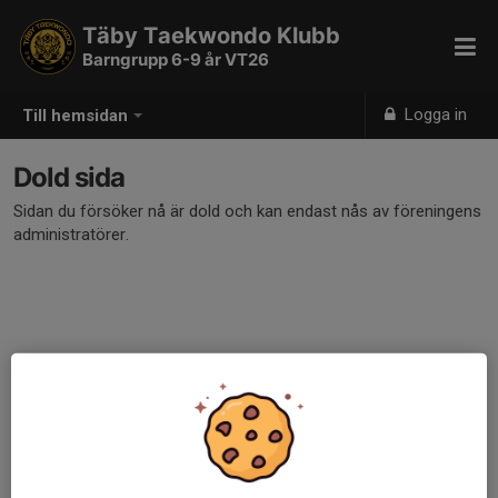
Täby Taekwondo Klubb
Barngrupp 6-9 år VT26
Logga in
Till hemsidan
Dold sida
Sidan du försöker nå är dold och kan endast nås av föreningens
administratörer.