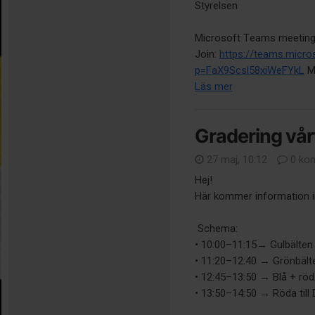
Styrelsen
Microsoft Teams meetin
Join:
https://teams.micr
p=FaX9Scsl58xiWeFYkL
Me
Läs mer
Gradering vå
27 maj, 10:12
0 ko
Hej!
Här kommer information i
Schema:
• 10:00–11:15→ Gulbälten
• 11:20–12:40 → Grönbält
• 12:45–13:50 → Blå + röd
• 13:50–14:50 → Röda till