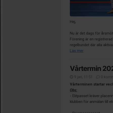
Hej,
Nu är det dags för årsmö
Förening är en registrera
regelbundet där alla akti
Läs mer
Vårtermin 202
9 jan, 11:51
0 komm
Vårterminen startar veck
Obs:
- Elitpasset kräver placeri
klubben för anmälan till el