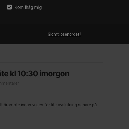
Kom ihåg mig
 verksamhetsberättelsen från föreningens årsstämma
den som vill ta del av innehållet.
Glömt lösenordet?
öte kl 10:30 imorgon
mmentarer
talt årsmöte innan vi ses för lite avslutning senare på