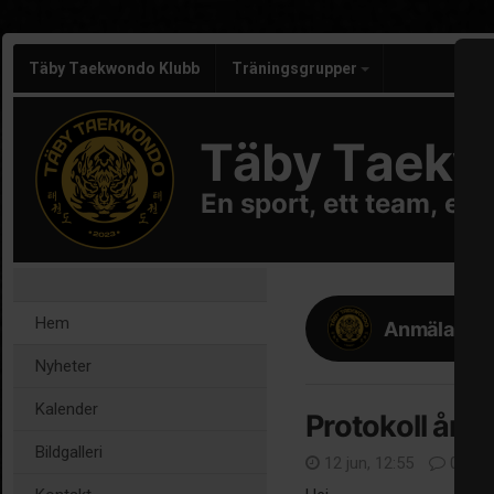
Täby Taekwondo Klubb
Träningsgrupper
Täby Taekw
En sport, ett team, en
Hem
Anmälan til
Nyheter
Kalender
Protokoll år
Bildgalleri
12 jun, 12:55
0 kom