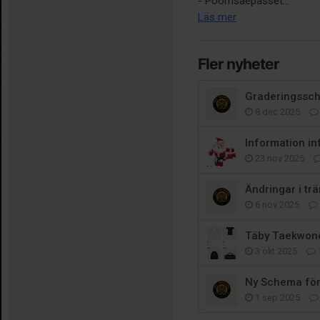
- Poomsaepasset...
Läs mer
Fler nyheter
Graderingssc
8 dec 2025
23 nov 2025
6 nov 2025
Täby Taekwon
3 okt 2025
Ny Schema för
1 sep 2025