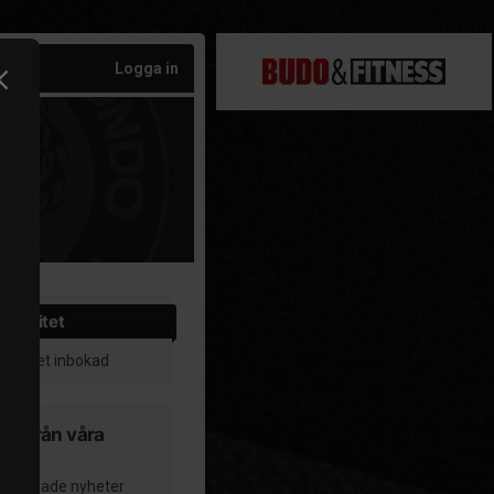
Logga in
aktivitet
aktivitet inbokad
er från våra
per
ublicerade nyheter