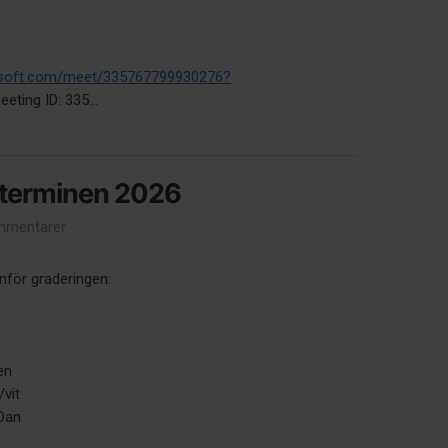
g
osoft.com/meet/335767799930276?
eting ID: 335...
rterminen 2026
mmentarer
nför graderingen:
en
/vit
 Dan