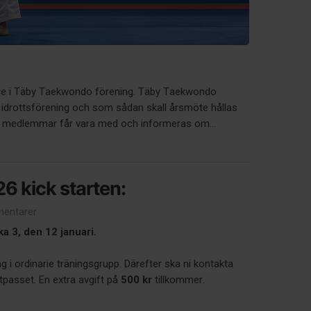
te i Täby Taekwondo förening. Täby Taekwondo
d idrottsförening och som sådan skall årsmöte hållas
va medlemmar får vara med och informeras om...
6 kick starten:
entarer
a 3, den 12 januari.
ng i ordinarie träningsgrupp. Därefter ska ni kontakta
itpasset. En extra avgift på
500 kr
tillkommer.