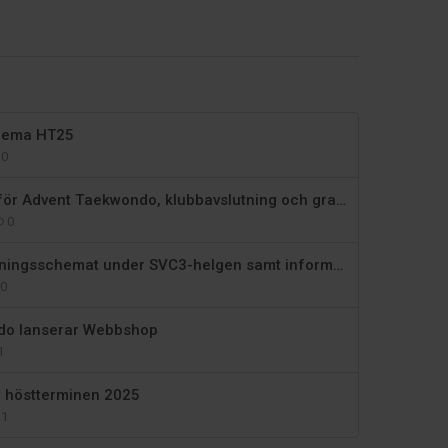
hema HT25
0
Information inför Advent Taekwondo, klubbavslutning och gradering
0
Ändringar i träningsschemat under SVC3-helgen samt information om Adventsta
0
do lanserar Webbshop
1
 höstterminen 2025
1