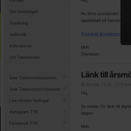
Kontakt
Hej,
Om föreningen
Nu finns protokollet och
uppladdad på hemsidan för 
Gradering
Protokoll årsstämma
webbutik
Instruktörer
Mvh
Styrelsen
Om Taekwondo
Länk till årsm
Swe Taekwondounionen
30 maj, 15:33
0 ko
Swe Taekwondoförbundet
Hej,
Live stream tävlingar
Se nedan för länk till digi
Instagram TTK
dagen.
Facebook TTK
Mvh